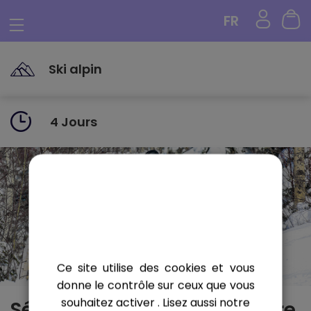
Panneau de gestion des cookies
FR
Ski alpin
4 Jours
Ce site utilise des cookies et vous
donne le contrôle sur ceux que vous
souhaitez activer
. Lisez aussi notre
Sélectionnez la date de votre