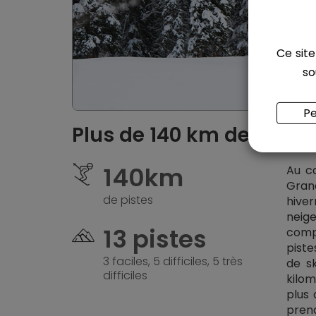
Ce site
so
Pe
Plus de 140 km de pistes
140km
Au c
Gran
de pistes
hiver
neig
13 pistes
comp
piste
3 faciles, 5 difficiles, 5 très
de sk
difficiles
kilom
plus 
prend