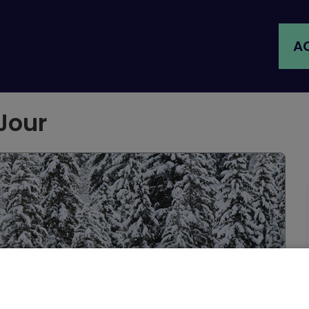
AC
 Jour