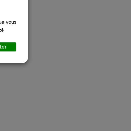
que vous
té
ter