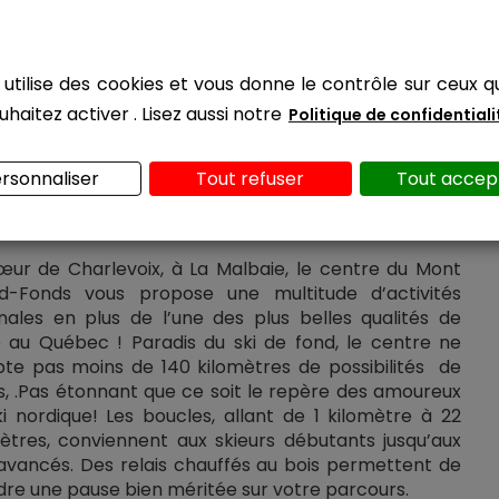
 utilise des cookies et vous donne le contrôle sur ceux 
uhaitez activer
. Lisez aussi notre
Politique de confidentiali
rsonnaliser
Tout refuser
Tout accep
 pour vous !
œur de Charlevoix, à La Malbaie, le centre du Mont
d-Fonds vous propose une multitude d’activités
nales en plus de l’une des plus belles qualités de
e au Québec ! Paradis du ski de fond, le centre ne
te pas moins de 140 kilomètres de possibilités de
s, .Pas étonnant que ce soit le repère des amoureux
i nordique! Les boucles, allant de 1 kilomètre à 22
ètres, conviennent aux skieurs débutants jusqu’aux
avancés. Des relais chauffés au bois permettent de
re une pause bien méritée sur votre parcours.