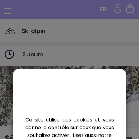
Panneau de gestion des cookies
FR
Ski alpin
2 Jours
Ce site utilise des cookies et vous
donne le contrôle sur ceux que vous
souhaitez activer
. Lisez aussi notre
Sélectionnez la date de votre